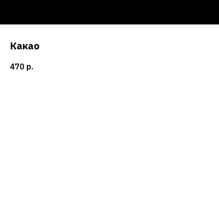
Какао
470
р.